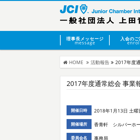
理事長メッセージ
入会のご
message
enrol
HOME
活動報告
2017年度
2017年度通常総会 事業
開催日時
2018年1月13日 土曜日
開催場所
香青軒 シルバーホ
委員会名
事務局