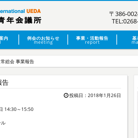
〒386-0
TEL:0268
案内
例会のお知らせ
事業・活動報告
基
l
meeting
report
ma
通常総会 事業報告
報告
投稿日：2018年1月26日
 14:30～15:50
ール